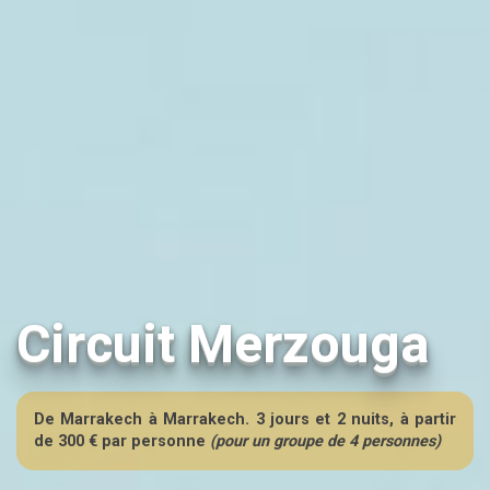
Circuit Merzouga
De Marrakech à Marrakech. 3 jours et 2 nuits, à partir
de 300 € par personne
(pour un groupe de 4 personnes)